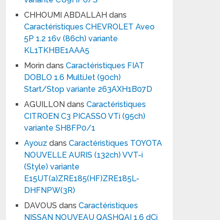
CHHOUMI ABDALLAH
dans
Caractéristiques CHEVROLET Aveo
5P 1.2 16v (86ch) variante
KL1TKHBE1AAA5
Morin
dans
Caractéristiques FIAT
DOBLO 1.6 MultiJet (90ch)
Start/Stop variante 263AXH1B07D
AGUILLON
dans
Caractéristiques
CITROEN C3 PICASSO VTi (95ch)
variante SH8FP0/1
Ayouz
dans
Caractéristiques TOYOTA
NOUVELLE AURIS (132ch) VVT-i
(Style) variante
E15UT(a)ZRE185(HF)ZRE185L-
DHFNPW(3R)
DAVOUS
dans
Caractéristiques
NISSAN NOUVEAU QASHQAI 1.6 dCi