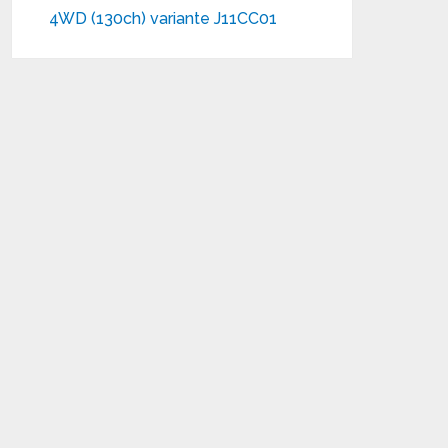
4WD (130ch) variante J11CC01