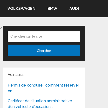
VOLKSWAGEN
BMW
AUDI
/
Chercher
Voir aussi
Permis de conduire : comment réserver
en …
Certificat de situation administrative
d’un véhicule d’occasion …