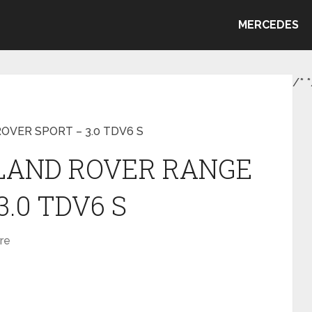
MERCEDES
/*
*
ROVER SPORT – 3.0 TDV6 S
e LAND ROVER RANGE
.0 TDV6 S
re