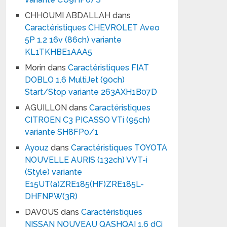
CHHOUMI ABDALLAH
dans
Caractéristiques CHEVROLET Aveo
5P 1.2 16v (86ch) variante
KL1TKHBE1AAA5
Morin
dans
Caractéristiques FIAT
DOBLO 1.6 MultiJet (90ch)
Start/Stop variante 263AXH1B07D
AGUILLON
dans
Caractéristiques
CITROEN C3 PICASSO VTi (95ch)
variante SH8FP0/1
Ayouz
dans
Caractéristiques TOYOTA
NOUVELLE AURIS (132ch) VVT-i
(Style) variante
E15UT(a)ZRE185(HF)ZRE185L-
DHFNPW(3R)
DAVOUS
dans
Caractéristiques
NISSAN NOUVEAU QASHQAI 1.6 dCi