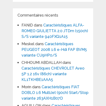
Commentaires récents
FANID
dans
Caractéristiques ALFA-
ROMEO GIULIETTA 2.0 JTDm (150ch)
S/S variante 940FXQ1A15
Meskel
dans
Caractéristiques
PEUGEOT 2008 1.6 e-Hdi FAP BVM5
variante CU9HP0/S
CHHOUMI ABDALLAH
dans
Caractéristiques CHEVROLET Aveo
5P 1.2 16v (86ch) variante
KL1TKHBE1AAA5
Morin
dans
Caractéristiques FIAT
DOBLO 1.6 MultiJet (90ch) Start/Stop
variante 263AXH1B07D
AGUILLON
dans
Caractéristiques