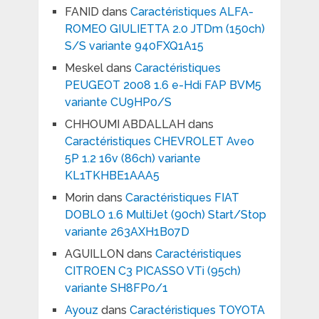
FANID
dans
Caractéristiques ALFA-
ROMEO GIULIETTA 2.0 JTDm (150ch)
S/S variante 940FXQ1A15
Meskel
dans
Caractéristiques
PEUGEOT 2008 1.6 e-Hdi FAP BVM5
variante CU9HP0/S
CHHOUMI ABDALLAH
dans
Caractéristiques CHEVROLET Aveo
5P 1.2 16v (86ch) variante
KL1TKHBE1AAA5
Morin
dans
Caractéristiques FIAT
DOBLO 1.6 MultiJet (90ch) Start/Stop
variante 263AXH1B07D
AGUILLON
dans
Caractéristiques
CITROEN C3 PICASSO VTi (95ch)
variante SH8FP0/1
Ayouz
dans
Caractéristiques TOYOTA