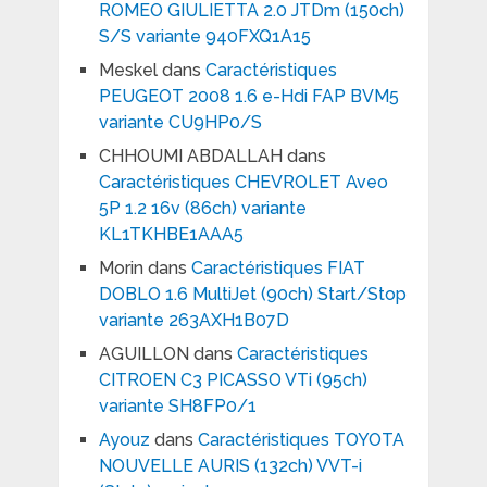
ROMEO GIULIETTA 2.0 JTDm (150ch)
S/S variante 940FXQ1A15
Meskel
dans
Caractéristiques
PEUGEOT 2008 1.6 e-Hdi FAP BVM5
variante CU9HP0/S
CHHOUMI ABDALLAH
dans
Caractéristiques CHEVROLET Aveo
5P 1.2 16v (86ch) variante
KL1TKHBE1AAA5
Morin
dans
Caractéristiques FIAT
DOBLO 1.6 MultiJet (90ch) Start/Stop
variante 263AXH1B07D
AGUILLON
dans
Caractéristiques
CITROEN C3 PICASSO VTi (95ch)
variante SH8FP0/1
Ayouz
dans
Caractéristiques TOYOTA
NOUVELLE AURIS (132ch) VVT-i