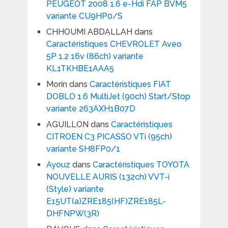
PEUGEOT 2008 1.6 e-Hdi FAP BVM5
variante CU9HP0/S
CHHOUMI ABDALLAH
dans
Caractéristiques CHEVROLET Aveo
5P 1.2 16v (86ch) variante
KL1TKHBE1AAA5
Morin
dans
Caractéristiques FIAT
DOBLO 1.6 MultiJet (90ch) Start/Stop
variante 263AXH1B07D
AGUILLON
dans
Caractéristiques
CITROEN C3 PICASSO VTi (95ch)
variante SH8FP0/1
Ayouz
dans
Caractéristiques TOYOTA
NOUVELLE AURIS (132ch) VVT-i
(Style) variante
E15UT(a)ZRE185(HF)ZRE185L-
DHFNPW(3R)