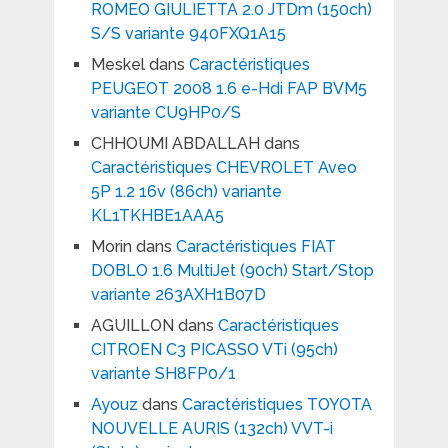
ROMEO GIULIETTA 2.0 JTDm (150ch)
S/S variante 940FXQ1A15
Meskel
dans
Caractéristiques
PEUGEOT 2008 1.6 e-Hdi FAP BVM5
variante CU9HP0/S
CHHOUMI ABDALLAH
dans
Caractéristiques CHEVROLET Aveo
5P 1.2 16v (86ch) variante
KL1TKHBE1AAA5
Morin
dans
Caractéristiques FIAT
DOBLO 1.6 MultiJet (90ch) Start/Stop
variante 263AXH1B07D
AGUILLON
dans
Caractéristiques
CITROEN C3 PICASSO VTi (95ch)
variante SH8FP0/1
Ayouz
dans
Caractéristiques TOYOTA
NOUVELLE AURIS (132ch) VVT-i