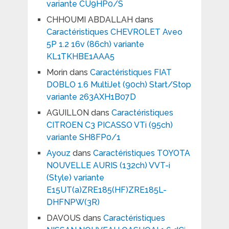
variante CU9HP0/S
CHHOUMI ABDALLAH
dans
Caractéristiques CHEVROLET Aveo
5P 1.2 16v (86ch) variante
KL1TKHBE1AAA5
Morin
dans
Caractéristiques FIAT
DOBLO 1.6 MultiJet (90ch) Start/Stop
variante 263AXH1B07D
AGUILLON
dans
Caractéristiques
CITROEN C3 PICASSO VTi (95ch)
variante SH8FP0/1
Ayouz
dans
Caractéristiques TOYOTA
NOUVELLE AURIS (132ch) VVT-i
(Style) variante
E15UT(a)ZRE185(HF)ZRE185L-
DHFNPW(3R)
DAVOUS
dans
Caractéristiques