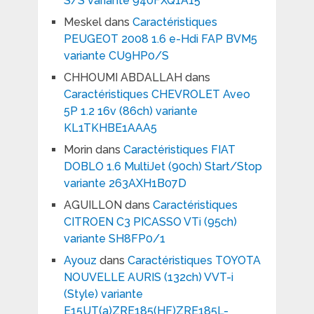
S/S variante 940FXQ1A15
Meskel
dans
Caractéristiques
PEUGEOT 2008 1.6 e-Hdi FAP BVM5
variante CU9HP0/S
CHHOUMI ABDALLAH
dans
Caractéristiques CHEVROLET Aveo
5P 1.2 16v (86ch) variante
KL1TKHBE1AAA5
Morin
dans
Caractéristiques FIAT
DOBLO 1.6 MultiJet (90ch) Start/Stop
variante 263AXH1B07D
AGUILLON
dans
Caractéristiques
CITROEN C3 PICASSO VTi (95ch)
variante SH8FP0/1
Ayouz
dans
Caractéristiques TOYOTA
NOUVELLE AURIS (132ch) VVT-i
(Style) variante
E15UT(a)ZRE185(HF)ZRE185L-