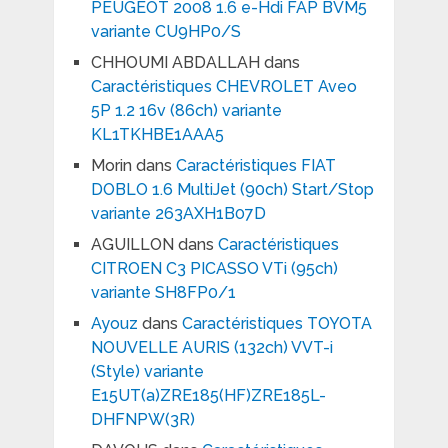
PEUGEOT 2008 1.6 e-Hdi FAP BVM5
variante CU9HP0/S
CHHOUMI ABDALLAH
dans
Caractéristiques CHEVROLET Aveo
5P 1.2 16v (86ch) variante
KL1TKHBE1AAA5
Morin
dans
Caractéristiques FIAT
DOBLO 1.6 MultiJet (90ch) Start/Stop
variante 263AXH1B07D
AGUILLON
dans
Caractéristiques
CITROEN C3 PICASSO VTi (95ch)
variante SH8FP0/1
Ayouz
dans
Caractéristiques TOYOTA
NOUVELLE AURIS (132ch) VVT-i
(Style) variante
E15UT(a)ZRE185(HF)ZRE185L-
DHFNPW(3R)