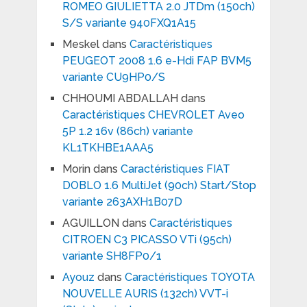
ROMEO GIULIETTA 2.0 JTDm (150ch)
S/S variante 940FXQ1A15
Meskel
dans
Caractéristiques
PEUGEOT 2008 1.6 e-Hdi FAP BVM5
variante CU9HP0/S
CHHOUMI ABDALLAH
dans
Caractéristiques CHEVROLET Aveo
5P 1.2 16v (86ch) variante
KL1TKHBE1AAA5
Morin
dans
Caractéristiques FIAT
DOBLO 1.6 MultiJet (90ch) Start/Stop
variante 263AXH1B07D
AGUILLON
dans
Caractéristiques
CITROEN C3 PICASSO VTi (95ch)
variante SH8FP0/1
Ayouz
dans
Caractéristiques TOYOTA
NOUVELLE AURIS (132ch) VVT-i