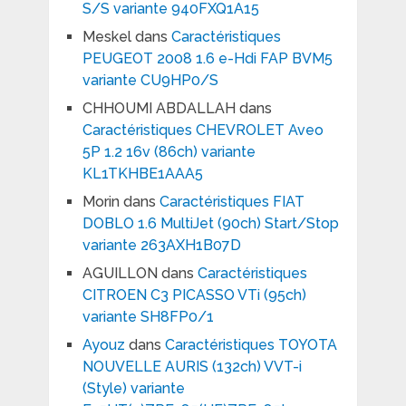
S/S variante 940FXQ1A15
Meskel
dans
Caractéristiques
PEUGEOT 2008 1.6 e-Hdi FAP BVM5
variante CU9HP0/S
CHHOUMI ABDALLAH
dans
Caractéristiques CHEVROLET Aveo
5P 1.2 16v (86ch) variante
KL1TKHBE1AAA5
Morin
dans
Caractéristiques FIAT
DOBLO 1.6 MultiJet (90ch) Start/Stop
variante 263AXH1B07D
AGUILLON
dans
Caractéristiques
CITROEN C3 PICASSO VTi (95ch)
variante SH8FP0/1
Ayouz
dans
Caractéristiques TOYOTA
NOUVELLE AURIS (132ch) VVT-i
(Style) variante