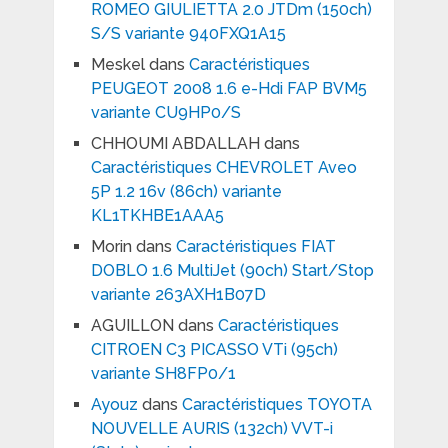
ROMEO GIULIETTA 2.0 JTDm (150ch)
S/S variante 940FXQ1A15
Meskel
dans
Caractéristiques
PEUGEOT 2008 1.6 e-Hdi FAP BVM5
variante CU9HP0/S
CHHOUMI ABDALLAH
dans
Caractéristiques CHEVROLET Aveo
5P 1.2 16v (86ch) variante
KL1TKHBE1AAA5
Morin
dans
Caractéristiques FIAT
DOBLO 1.6 MultiJet (90ch) Start/Stop
variante 263AXH1B07D
AGUILLON
dans
Caractéristiques
CITROEN C3 PICASSO VTi (95ch)
variante SH8FP0/1
Ayouz
dans
Caractéristiques TOYOTA
NOUVELLE AURIS (132ch) VVT-i