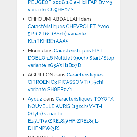
PEUGEOT 2008 1.6 e-Hdi FAP BVM5
variante CU9HP0/S
CHHOUMI ABDALLAH
dans
Caractéristiques CHEVROLET Aveo
5P 1.2 16v (86ch) variante
KL1TKHBE1AAA5
Morin
dans
Caractéristiques FIAT
DOBLO 1.6 MultiJet (90ch) Start/Stop
variante 263AXH1B07D
AGUILLON
dans
Caractéristiques
CITROEN C3 PICASSO VTi (95ch)
variante SH8FP0/1
Ayouz
dans
Caractéristiques TOYOTA
NOUVELLE AURIS (132ch) VVT-i
(Style) variante
E15UT(a)ZRE185(HF)ZRE185L-
DHFNPW(3R)