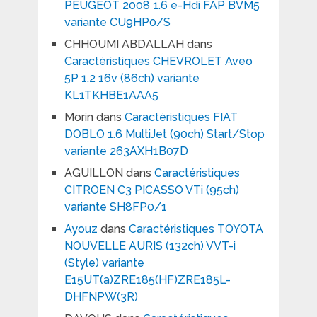
PEUGEOT 2008 1.6 e-Hdi FAP BVM5
variante CU9HP0/S
CHHOUMI ABDALLAH
dans
Caractéristiques CHEVROLET Aveo
5P 1.2 16v (86ch) variante
KL1TKHBE1AAA5
Morin
dans
Caractéristiques FIAT
DOBLO 1.6 MultiJet (90ch) Start/Stop
variante 263AXH1B07D
AGUILLON
dans
Caractéristiques
CITROEN C3 PICASSO VTi (95ch)
variante SH8FP0/1
Ayouz
dans
Caractéristiques TOYOTA
NOUVELLE AURIS (132ch) VVT-i
(Style) variante
E15UT(a)ZRE185(HF)ZRE185L-
DHFNPW(3R)