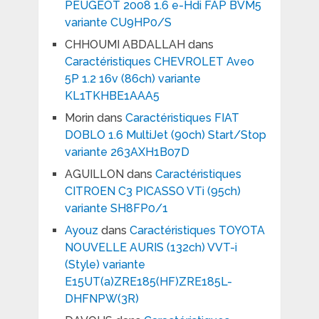
PEUGEOT 2008 1.6 e-Hdi FAP BVM5
variante CU9HP0/S
CHHOUMI ABDALLAH
dans
Caractéristiques CHEVROLET Aveo
5P 1.2 16v (86ch) variante
KL1TKHBE1AAA5
Morin
dans
Caractéristiques FIAT
DOBLO 1.6 MultiJet (90ch) Start/Stop
variante 263AXH1B07D
AGUILLON
dans
Caractéristiques
CITROEN C3 PICASSO VTi (95ch)
variante SH8FP0/1
Ayouz
dans
Caractéristiques TOYOTA
NOUVELLE AURIS (132ch) VVT-i
(Style) variante
E15UT(a)ZRE185(HF)ZRE185L-
DHFNPW(3R)