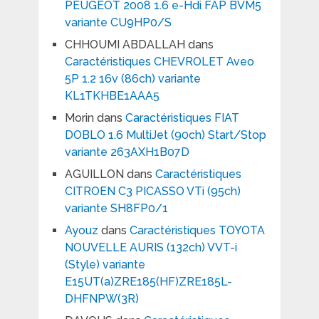
PEUGEOT 2008 1.6 e-Hdi FAP BVM5
variante CU9HP0/S
CHHOUMI ABDALLAH
dans
Caractéristiques CHEVROLET Aveo
5P 1.2 16v (86ch) variante
KL1TKHBE1AAA5
Morin
dans
Caractéristiques FIAT
DOBLO 1.6 MultiJet (90ch) Start/Stop
variante 263AXH1B07D
AGUILLON
dans
Caractéristiques
CITROEN C3 PICASSO VTi (95ch)
variante SH8FP0/1
Ayouz
dans
Caractéristiques TOYOTA
NOUVELLE AURIS (132ch) VVT-i
(Style) variante
E15UT(a)ZRE185(HF)ZRE185L-
DHFNPW(3R)