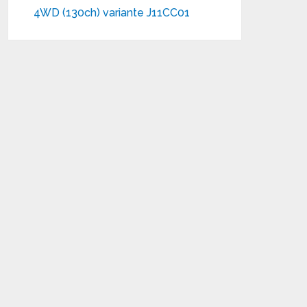
4WD (130ch) variante J11CC01