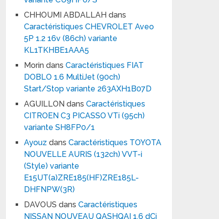
CHHOUMI ABDALLAH
dans
Caractéristiques CHEVROLET Aveo
5P 1.2 16v (86ch) variante
KL1TKHBE1AAA5
Morin
dans
Caractéristiques FIAT
DOBLO 1.6 MultiJet (90ch)
Start/Stop variante 263AXH1B07D
AGUILLON
dans
Caractéristiques
CITROEN C3 PICASSO VTi (95ch)
variante SH8FP0/1
Ayouz
dans
Caractéristiques TOYOTA
NOUVELLE AURIS (132ch) VVT-i
(Style) variante
E15UT(a)ZRE185(HF)ZRE185L-
DHFNPW(3R)
DAVOUS
dans
Caractéristiques
NISSAN NOUVEAU QASHQAI 1.6 dCi