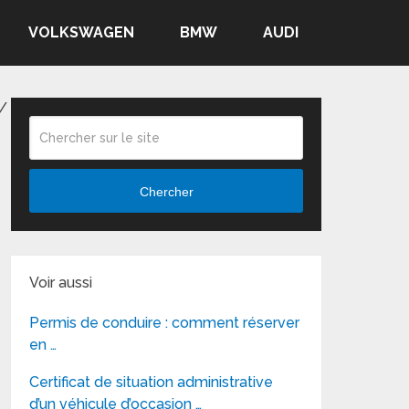
VOLKSWAGEN
BMW
AUDI
/
Chercher
Voir aussi
Permis de conduire : comment réserver
en …
Certificat de situation administrative
d’un véhicule d’occasion …