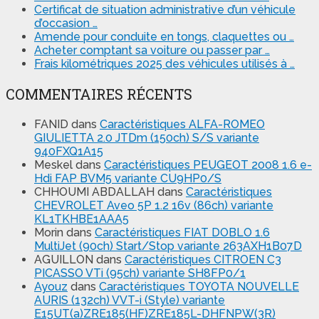
Certificat de situation administrative d’un véhicule
d’occasion …
Amende pour conduite en tongs, claquettes ou …
Acheter comptant sa voiture ou passer par …
Frais kilométriques 2025 des véhicules utilisés à …
COMMENTAIRES RÉCENTS
FANID
dans
Caractéristiques ALFA-ROMEO
GIULIETTA 2.0 JTDm (150ch) S/S variante
940FXQ1A15
Meskel
dans
Caractéristiques PEUGEOT 2008 1.6 e-
Hdi FAP BVM5 variante CU9HP0/S
CHHOUMI ABDALLAH
dans
Caractéristiques
CHEVROLET Aveo 5P 1.2 16v (86ch) variante
KL1TKHBE1AAA5
Morin
dans
Caractéristiques FIAT DOBLO 1.6
MultiJet (90ch) Start/Stop variante 263AXH1B07D
AGUILLON
dans
Caractéristiques CITROEN C3
PICASSO VTi (95ch) variante SH8FP0/1
Ayouz
dans
Caractéristiques TOYOTA NOUVELLE
AURIS (132ch) VVT-i (Style) variante
E15UT(a)ZRE185(HF)ZRE185L-DHFNPW(3R)