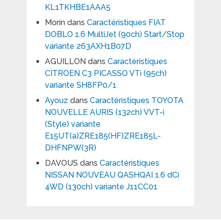
KL1TKHBE1AAA5
Morin
dans
Caractéristiques FIAT
DOBLO 1.6 MultiJet (90ch) Start/Stop
variante 263AXH1B07D
AGUILLON
dans
Caractéristiques
CITROEN C3 PICASSO VTi (95ch)
variante SH8FP0/1
Ayouz
dans
Caractéristiques TOYOTA
NOUVELLE AURIS (132ch) VVT-i
(Style) variante
E15UT(a)ZRE185(HF)ZRE185L-
DHFNPW(3R)
DAVOUS
dans
Caractéristiques
NISSAN NOUVEAU QASHQAI 1.6 dCi
4WD (130ch) variante J11CC01