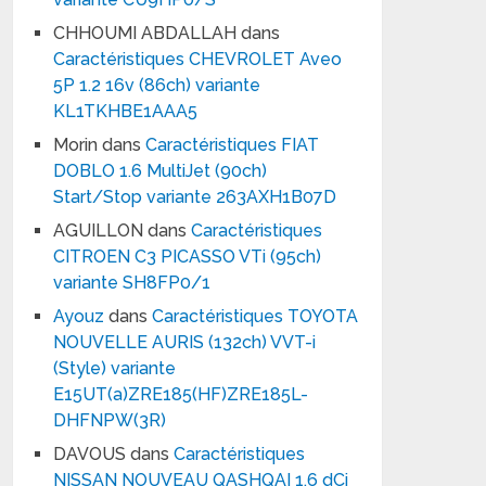
CHHOUMI ABDALLAH
dans
Caractéristiques CHEVROLET Aveo
5P 1.2 16v (86ch) variante
KL1TKHBE1AAA5
Morin
dans
Caractéristiques FIAT
DOBLO 1.6 MultiJet (90ch)
Start/Stop variante 263AXH1B07D
AGUILLON
dans
Caractéristiques
CITROEN C3 PICASSO VTi (95ch)
variante SH8FP0/1
Ayouz
dans
Caractéristiques TOYOTA
NOUVELLE AURIS (132ch) VVT-i
(Style) variante
E15UT(a)ZRE185(HF)ZRE185L-
DHFNPW(3R)
DAVOUS
dans
Caractéristiques
NISSAN NOUVEAU QASHQAI 1.6 dCi