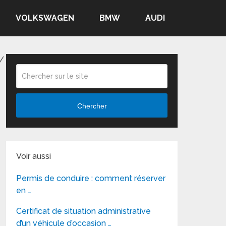
VOLKSWAGEN
BMW
AUDI
/
Chercher
Voir aussi
Permis de conduire : comment réserver
en …
Certificat de situation administrative
d’un véhicule d’occasion …