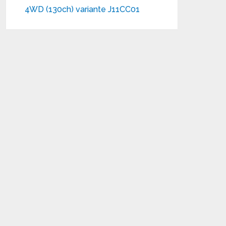
4WD (130ch) variante J11CC01