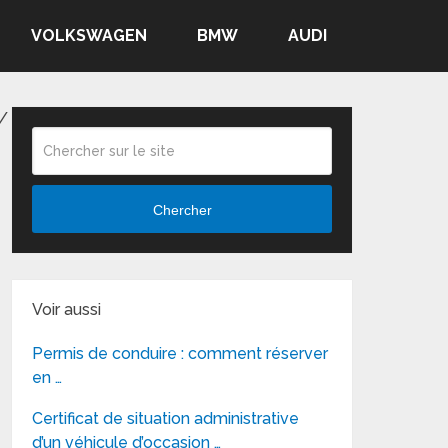
VOLKSWAGEN
BMW
AUDI
/
Chercher
Voir aussi
Permis de conduire : comment réserver
en …
Certificat de situation administrative
d’un véhicule d’occasion …