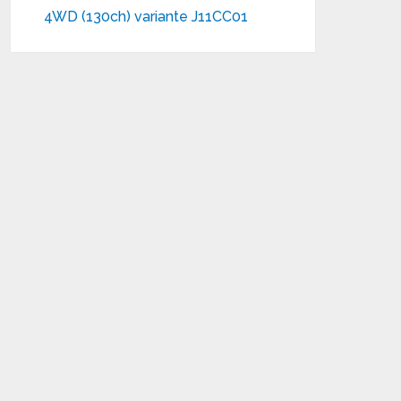
4WD (130ch) variante J11CC01