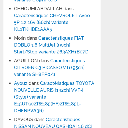
CHHOUMI ABDALLAH
dans
Caractéristiques CHEVROLET Aveo
5P 1.2 16v (86ch) variante
KL1TKHBE1AAA5
Morin
dans
Caractéristiques FIAT
DOBLO 1.6 MultiJet (90ch)
Start/Stop variante 263AXH1B07D
AGUILLON
dans
Caractéristiques
CITROEN C3 PICASSO VTi (95ch)
variante SH8FP0/1
Ayouz
dans
Caractéristiques TOYOTA
NOUVELLE AURIS (132ch) VVT-i
(Style) variante
E15UT(a)ZRE185(HF)ZRE185L-
DHFNPW(3R)
DAVOUS
dans
Caractéristiques
NISSAN NOUVEAU QASHQAI 1.6 dCi