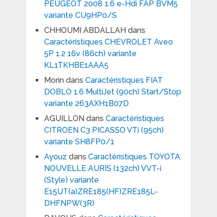
PEUGEOT 2008 1.6 e-Hdi FAP BVM5
variante CU9HP0/S
CHHOUMI ABDALLAH
dans
Caractéristiques CHEVROLET Aveo
5P 1.2 16v (86ch) variante
KL1TKHBE1AAA5
Morin
dans
Caractéristiques FIAT
DOBLO 1.6 MultiJet (90ch) Start/Stop
variante 263AXH1B07D
AGUILLON
dans
Caractéristiques
CITROEN C3 PICASSO VTi (95ch)
variante SH8FP0/1
Ayouz
dans
Caractéristiques TOYOTA
NOUVELLE AURIS (132ch) VVT-i
(Style) variante
E15UT(a)ZRE185(HF)ZRE185L-
DHFNPW(3R)