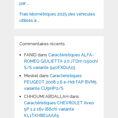
par …
Frais kilométriques 2025 des véhicules
utilisés à …
Commentaires récents
FANID
dans
Caractéristiques ALFA-
ROMEO GIULIETTA 2.0 JTDm (150ch)
S/S variante 940FXQ1A15
Meskel
dans
Caractéristiques
PEUGEOT 2008 1.6 e-Hdi FAP BVM5
variante CU9HP0/S
CHHOUMI ABDALLAH
dans
Caractéristiques CHEVROLET Aveo
5P 1.2 16v (86ch) variante
KL1TKHBE1AAA5