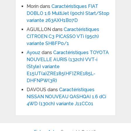
Morin
dans
Caractéristiques FIAT
DOBLO 1.6 MultiJet (90ch) Start/Stop
variante 263AXH1B07D
AGUILLON
dans
Caractéristiques
CITROEN C3 PICASSO VTi (95ch)
variante SH8FP0/1
Ayouz
dans
Caractéristiques TOYOTA
NOUVELLE AURIS (132ch) VVT-i
(Style) variante
E15UT(a)ZRE185(HF)ZRE185L-
DHFNPW(3R)
DAVOUS
dans
Caractéristiques
NISSAN NOUVEAU QASHQAI 1.6 dCi
4WD (130ch) variante J11CC01