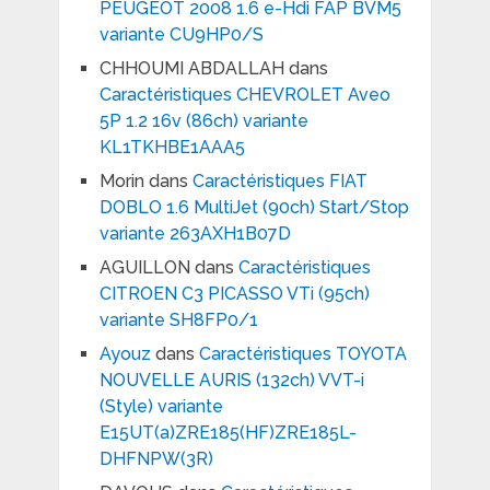
PEUGEOT 2008 1.6 e-Hdi FAP BVM5
variante CU9HP0/S
CHHOUMI ABDALLAH
dans
Caractéristiques CHEVROLET Aveo
5P 1.2 16v (86ch) variante
KL1TKHBE1AAA5
Morin
dans
Caractéristiques FIAT
DOBLO 1.6 MultiJet (90ch) Start/Stop
variante 263AXH1B07D
AGUILLON
dans
Caractéristiques
CITROEN C3 PICASSO VTi (95ch)
variante SH8FP0/1
Ayouz
dans
Caractéristiques TOYOTA
NOUVELLE AURIS (132ch) VVT-i
(Style) variante
E15UT(a)ZRE185(HF)ZRE185L-
DHFNPW(3R)