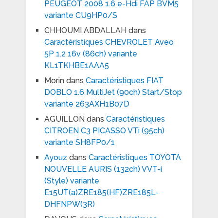
PEUGEOT 2008 1.6 e-Hdi FAP BVM5
variante CU9HP0/S
CHHOUMI ABDALLAH
dans
Caractéristiques CHEVROLET Aveo
5P 1.2 16v (86ch) variante
KL1TKHBE1AAA5
Morin
dans
Caractéristiques FIAT
DOBLO 1.6 MultiJet (90ch) Start/Stop
variante 263AXH1B07D
AGUILLON
dans
Caractéristiques
CITROEN C3 PICASSO VTi (95ch)
variante SH8FP0/1
Ayouz
dans
Caractéristiques TOYOTA
NOUVELLE AURIS (132ch) VVT-i
(Style) variante
E15UT(a)ZRE185(HF)ZRE185L-
DHFNPW(3R)