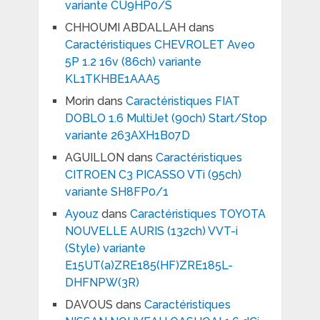
variante CU9HP0/S
CHHOUMI ABDALLAH
dans
Caractéristiques CHEVROLET Aveo
5P 1.2 16v (86ch) variante
KL1TKHBE1AAA5
Morin
dans
Caractéristiques FIAT
DOBLO 1.6 MultiJet (90ch) Start/Stop
variante 263AXH1B07D
AGUILLON
dans
Caractéristiques
CITROEN C3 PICASSO VTi (95ch)
variante SH8FP0/1
Ayouz
dans
Caractéristiques TOYOTA
NOUVELLE AURIS (132ch) VVT-i
(Style) variante
E15UT(a)ZRE185(HF)ZRE185L-
DHFNPW(3R)
DAVOUS
dans
Caractéristiques