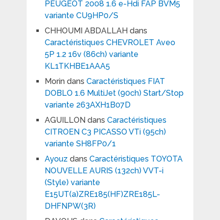
PEUGEOT 2008 1.6 e-Hdi FAP BVM5
variante CU9HP0/S
CHHOUMI ABDALLAH
dans
Caractéristiques CHEVROLET Aveo
5P 1.2 16v (86ch) variante
KL1TKHBE1AAA5
Morin
dans
Caractéristiques FIAT
DOBLO 1.6 MultiJet (90ch) Start/Stop
variante 263AXH1B07D
AGUILLON
dans
Caractéristiques
CITROEN C3 PICASSO VTi (95ch)
variante SH8FP0/1
Ayouz
dans
Caractéristiques TOYOTA
NOUVELLE AURIS (132ch) VVT-i
(Style) variante
E15UT(a)ZRE185(HF)ZRE185L-
DHFNPW(3R)