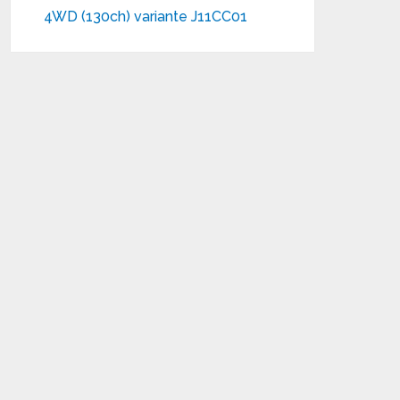
4WD (130ch) variante J11CC01