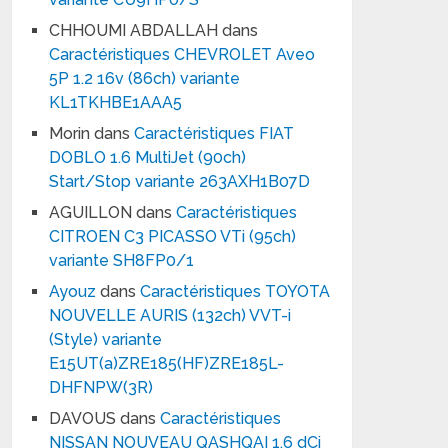
CHHOUMI ABDALLAH
dans
Caractéristiques CHEVROLET Aveo
5P 1.2 16v (86ch) variante
KL1TKHBE1AAA5
Morin
dans
Caractéristiques FIAT
DOBLO 1.6 MultiJet (90ch)
Start/Stop variante 263AXH1B07D
AGUILLON
dans
Caractéristiques
CITROEN C3 PICASSO VTi (95ch)
variante SH8FP0/1
Ayouz
dans
Caractéristiques TOYOTA
NOUVELLE AURIS (132ch) VVT-i
(Style) variante
E15UT(a)ZRE185(HF)ZRE185L-
DHFNPW(3R)
DAVOUS
dans
Caractéristiques
NISSAN NOUVEAU QASHQAI 1.6 dCi