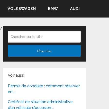
VOLKSWAGEN
BMW
AUDI
/
Chercher
Voir aussi
Permis de conduire : comment réserver
en …
Certificat de situation administrative
d’un véhicule d’occasion …