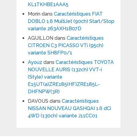
KL1TKHBE1AAA5
Morin
dans
Caractéristiques FIAT
DOBLO 1.6 MultiJet (90ch) Start/Stop
variante 263AXH1B07D
AGUILLON
dans
Caractéristiques
CITROEN C3 PICASSO VTi (95ch)
variante SH8FP0/1
Ayouz
dans
Caractéristiques TOYOTA
NOUVELLE AURIS (132ch) VVT-i
(Style) variante
E15UT(a)ZRE185(HF)ZRE185L-
DHFNPW(3R)
DAVOUS
dans
Caractéristiques
NISSAN NOUVEAU QASHQAI 1.6 dCi
4WD (130ch) variante J11CC01