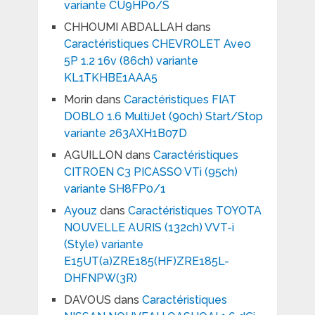
variante CU9HP0/S
CHHOUMI ABDALLAH
dans
Caractéristiques CHEVROLET Aveo
5P 1.2 16v (86ch) variante
KL1TKHBE1AAA5
Morin
dans
Caractéristiques FIAT
DOBLO 1.6 MultiJet (90ch) Start/Stop
variante 263AXH1B07D
AGUILLON
dans
Caractéristiques
CITROEN C3 PICASSO VTi (95ch)
variante SH8FP0/1
Ayouz
dans
Caractéristiques TOYOTA
NOUVELLE AURIS (132ch) VVT-i
(Style) variante
E15UT(a)ZRE185(HF)ZRE185L-
DHFNPW(3R)
DAVOUS
dans
Caractéristiques