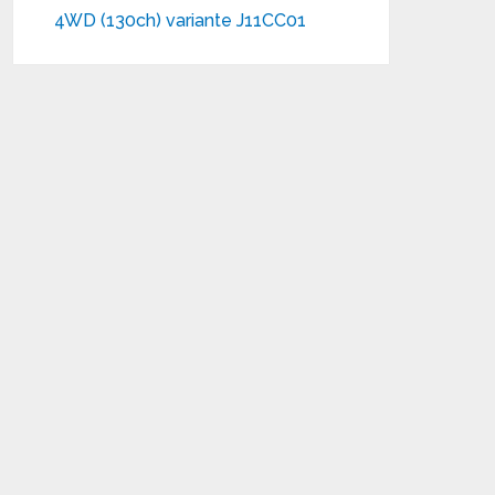
4WD (130ch) variante J11CC01