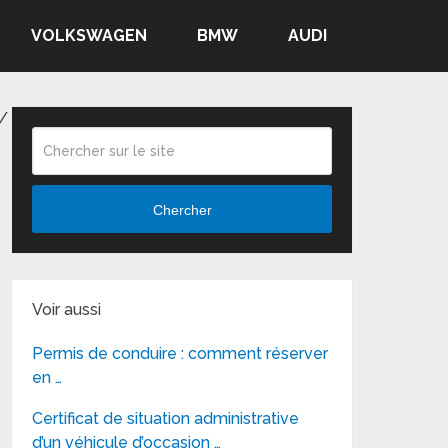
VOLKSWAGEN
BMW
AUDI
/
Chercher
Voir aussi
Permis de conduire : comment réserver
en …
Certificat de situation administrative
d’un véhicule d’occasion …