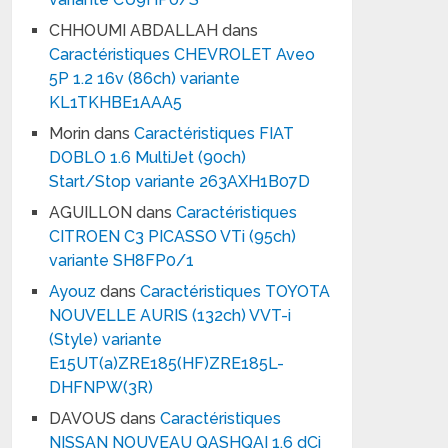
CHHOUMI ABDALLAH
dans
Caractéristiques CHEVROLET Aveo
5P 1.2 16v (86ch) variante
KL1TKHBE1AAA5
Morin
dans
Caractéristiques FIAT
DOBLO 1.6 MultiJet (90ch)
Start/Stop variante 263AXH1B07D
AGUILLON
dans
Caractéristiques
CITROEN C3 PICASSO VTi (95ch)
variante SH8FP0/1
Ayouz
dans
Caractéristiques TOYOTA
NOUVELLE AURIS (132ch) VVT-i
(Style) variante
E15UT(a)ZRE185(HF)ZRE185L-
DHFNPW(3R)
DAVOUS
dans
Caractéristiques
NISSAN NOUVEAU QASHQAI 1.6 dCi