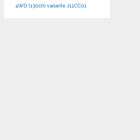
4WD (130ch) variante J11CC01