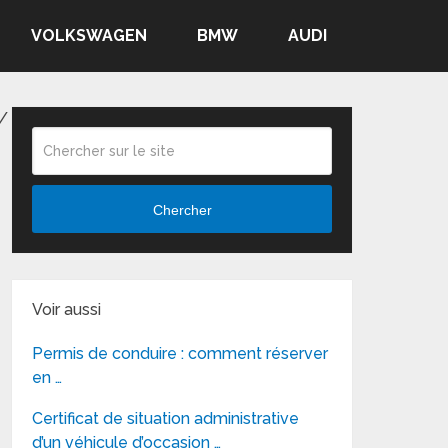
VOLKSWAGEN
BMW
AUDI
/
Chercher
Voir aussi
Permis de conduire : comment réserver
en …
Certificat de situation administrative
d’un véhicule d’occasion …