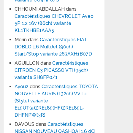
CHHOUMI ABDALLAH
dans
Caractéristiques CHEVROLET Aveo
5P 1.2 16v (86ch) variante
KL1TKHBE1AAA5
Morin
dans
Caractéristiques FIAT
DOBLO 1.6 MultiJet (90ch)
Start/Stop variante 263AXH1B07D
AGUILLON
dans
Caractéristiques
CITROEN C3 PICASSO VTi (95ch)
variante SH8FP0/1
Ayouz
dans
Caractéristiques TOYOTA
NOUVELLE AURIS (132ch) VVT-i
(Style) variante
E15UT(a)ZRE185(HF)ZRE185L-
DHFNPW(3R)
DAVOUS
dans
Caractéristiques
NISSAN NOUVEAU QASHQAI 1.6 dCi