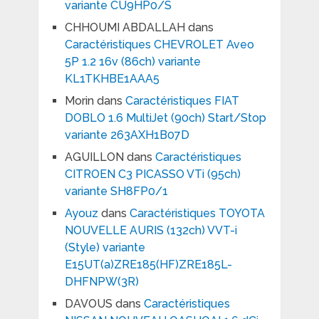
variante CU9HP0/S
CHHOUMI ABDALLAH
dans
Caractéristiques CHEVROLET Aveo
5P 1.2 16v (86ch) variante
KL1TKHBE1AAA5
Morin
dans
Caractéristiques FIAT
DOBLO 1.6 MultiJet (90ch) Start/Stop
variante 263AXH1B07D
AGUILLON
dans
Caractéristiques
CITROEN C3 PICASSO VTi (95ch)
variante SH8FP0/1
Ayouz
dans
Caractéristiques TOYOTA
NOUVELLE AURIS (132ch) VVT-i
(Style) variante
E15UT(a)ZRE185(HF)ZRE185L-
DHFNPW(3R)
DAVOUS
dans
Caractéristiques