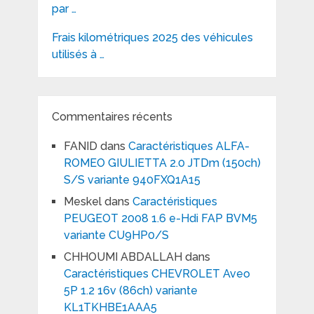
par …
Frais kilométriques 2025 des véhicules
utilisés à …
Commentaires récents
FANID
dans
Caractéristiques ALFA-
ROMEO GIULIETTA 2.0 JTDm (150ch)
S/S variante 940FXQ1A15
Meskel
dans
Caractéristiques
PEUGEOT 2008 1.6 e-Hdi FAP BVM5
variante CU9HP0/S
CHHOUMI ABDALLAH
dans
Caractéristiques CHEVROLET Aveo
5P 1.2 16v (86ch) variante
KL1TKHBE1AAA5