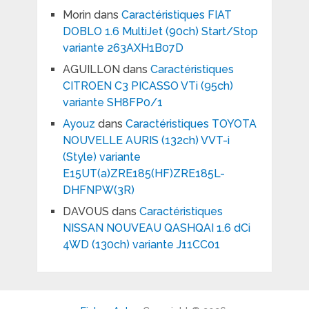
Morin
dans
Caractéristiques FIAT
DOBLO 1.6 MultiJet (90ch) Start/Stop
variante 263AXH1B07D
AGUILLON
dans
Caractéristiques
CITROEN C3 PICASSO VTi (95ch)
variante SH8FP0/1
Ayouz
dans
Caractéristiques TOYOTA
NOUVELLE AURIS (132ch) VVT-i
(Style) variante
E15UT(a)ZRE185(HF)ZRE185L-
DHFNPW(3R)
DAVOUS
dans
Caractéristiques
NISSAN NOUVEAU QASHQAI 1.6 dCi
4WD (130ch) variante J11CC01