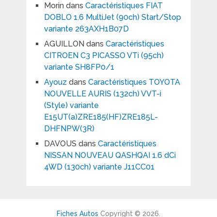
Morin
dans
Caractéristiques FIAT
DOBLO 1.6 MultiJet (90ch) Start/Stop
variante 263AXH1B07D
AGUILLON
dans
Caractéristiques
CITROEN C3 PICASSO VTi (95ch)
variante SH8FP0/1
Ayouz
dans
Caractéristiques TOYOTA
NOUVELLE AURIS (132ch) VVT-i
(Style) variante
E15UT(a)ZRE185(HF)ZRE185L-
DHFNPW(3R)
DAVOUS
dans
Caractéristiques
NISSAN NOUVEAU QASHQAI 1.6 dCi
4WD (130ch) variante J11CC01
Fiches Autos
Copyright © 2026.