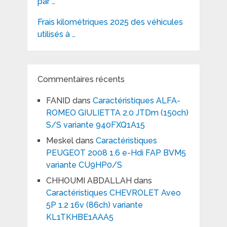
par …
Frais kilométriques 2025 des véhicules
utilisés à …
Commentaires récents
FANID
dans
Caractéristiques ALFA-
ROMEO GIULIETTA 2.0 JTDm (150ch)
S/S variante 940FXQ1A15
Meskel
dans
Caractéristiques
PEUGEOT 2008 1.6 e-Hdi FAP BVM5
variante CU9HP0/S
CHHOUMI ABDALLAH
dans
Caractéristiques CHEVROLET Aveo
5P 1.2 16v (86ch) variante
KL1TKHBE1AAA5