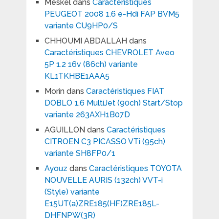
Meskel
dans
Caractéristiques
PEUGEOT 2008 1.6 e-Hdi FAP BVM5
variante CU9HP0/S
CHHOUMI ABDALLAH
dans
Caractéristiques CHEVROLET Aveo
5P 1.2 16v (86ch) variante
KL1TKHBE1AAA5
Morin
dans
Caractéristiques FIAT
DOBLO 1.6 MultiJet (90ch) Start/Stop
variante 263AXH1B07D
AGUILLON
dans
Caractéristiques
CITROEN C3 PICASSO VTi (95ch)
variante SH8FP0/1
Ayouz
dans
Caractéristiques TOYOTA
NOUVELLE AURIS (132ch) VVT-i
(Style) variante
E15UT(a)ZRE185(HF)ZRE185L-
DHFNPW(3R)