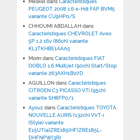
Meskel
dans
Caractéristiques
PEUGEOT 2008 1.6 e-Hdi FAP BVM5
variante CU9HP0/S
CHHOUMI ABDALLAH
dans
Caractéristiques CHEVROLET Aveo
5P 1.2 16v (86ch) variante
KL1TKHBE1AAA5
Morin
dans
Caractéristiques FIAT
DOBLO 1.6 MultiJet (90ch) Start/Stop
variante 263AXH1B07D
AGUILLON
dans
Caractéristiques
CITROEN C3 PICASSO VTi (95ch)
variante SH8FP0/1
Ayouz
dans
Caractéristiques TOYOTA
NOUVELLE AURIS (132ch) VVT-i
(Style) variante
E15UT(a)ZRE185(HF)ZRE185L-
DHFNPW(3R)