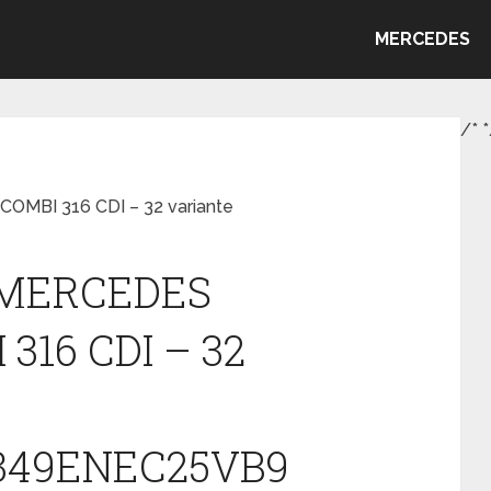
MERCEDES
/*
*
OMBI 316 CDI – 32 variante
s MERCEDES
316 CDI – 32
349ENEC25VB9