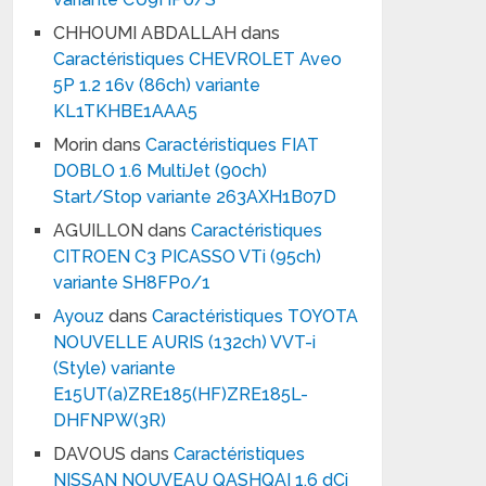
CHHOUMI ABDALLAH
dans
Caractéristiques CHEVROLET Aveo
5P 1.2 16v (86ch) variante
KL1TKHBE1AAA5
Morin
dans
Caractéristiques FIAT
DOBLO 1.6 MultiJet (90ch)
Start/Stop variante 263AXH1B07D
AGUILLON
dans
Caractéristiques
CITROEN C3 PICASSO VTi (95ch)
variante SH8FP0/1
Ayouz
dans
Caractéristiques TOYOTA
NOUVELLE AURIS (132ch) VVT-i
(Style) variante
E15UT(a)ZRE185(HF)ZRE185L-
DHFNPW(3R)
DAVOUS
dans
Caractéristiques
NISSAN NOUVEAU QASHQAI 1.6 dCi