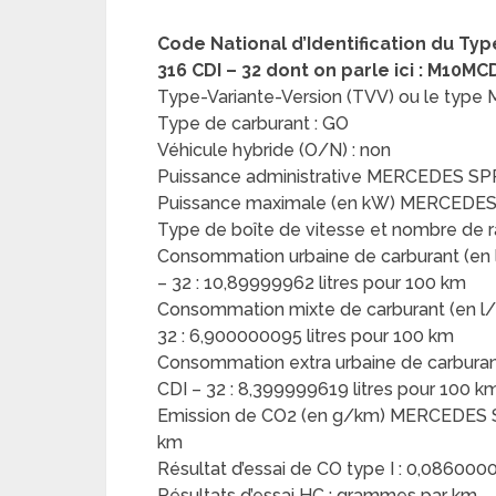
Code National d’Identification du T
316 CDI – 32 dont on parle ici : M10
Type-Variante-Version (TVV) ou le t
Type de carburant : GO
Véhicule hybride (O/N) : non
Puissance administrative MERCEDES SPR
Puissance maximale (en kW) MERCEDES 
Type de boîte de vitesse et nombre de r
Consommation urbaine de carburant (
– 32 : 10,89999962 litres pour 100 km
Consommation mixte de carburant (en
32 : 6,900000095 litres pour 100 km
Consommation extra urbaine de carbur
CDI – 32 : 8,399999619 litres pour 100 k
Emission de CO2 (en g/km) MERCEDES S
km
Résultat d’essai de CO type I : 0,0860
Résultats d’essai HC : grammes par km