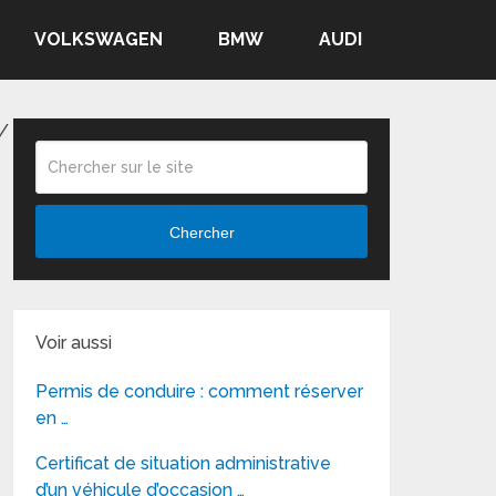
VOLKSWAGEN
BMW
AUDI
/
Chercher
Voir aussi
Permis de conduire : comment réserver
en …
Certificat de situation administrative
d’un véhicule d’occasion …