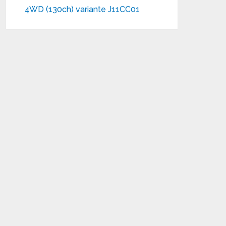
4WD (130ch) variante J11CC01